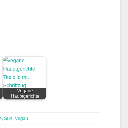
-
Vegane
Hauptgerichte
e
,
Süß
,
Vegan