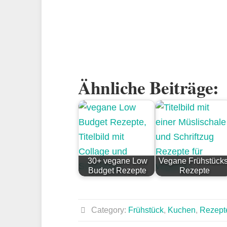
Ähnliche Beiträge:
30+ vegane Low
Vegane Frühstücks
Budget Rezepte
Rezepte
Category:
Frühstück
,
Kuchen
,
Rezept