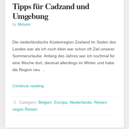
Tipps für Cadzand und
Umgebung
by
Melanie
Die niederländische Küstenregion Zeeland im Süden des
Landes war als ich noch klein war schon oft Ziel unserer
Sommerurlaube. Anfang des Jahres war ich nochmal für
eine Woche dort, diesmal allerdings im Winter und habe
die Region neu …
„Zeeland
Continue reading
im
Winter
Category:
Belgien
,
Europa
,
Niederlande
,
Reisen
,
–
vegan Reisen
Meine
Tipps
für