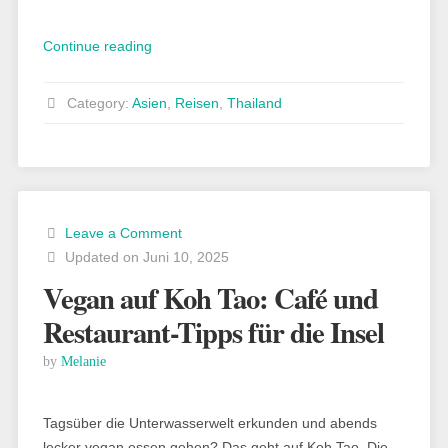
„Koh
Continue reading
Samui:
Sehenswürdigkeiten
Category:
Asien
,
Reisen
,
Thailand
an
einem
Tag
entdecken“
Leave a Comment
Updated on Juni 10, 2025
Vegan auf Koh Tao: Café und
Restaurant-Tipps für die Insel
by
Melanie
Tagsüber die Unterwasserwelt erkunden und abends
lecker vegan essen gehen? Das geht auf Koh Tao. Die