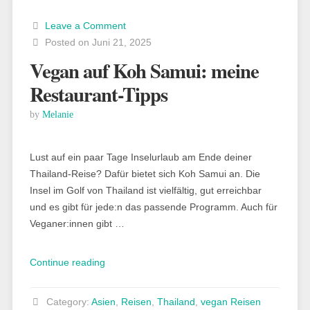
und
Leave a Comment
weitere
Posted on Juni 21, 2025
Tipps“
Vegan auf Koh Samui: meine
Restaurant-Tipps
by
Melanie
Lust auf ein paar Tage Inselurlaub am Ende deiner
Thailand-Reise? Dafür bietet sich Koh Samui an. Die
Insel im Golf von Thailand ist vielfältig, gut erreichbar
und es gibt für jede:n das passende Programm. Auch für
Veganer:innen gibt …
„Vegan
Continue reading
auf
Koh
Category:
Asien
,
Reisen
,
Thailand
,
vegan Reisen