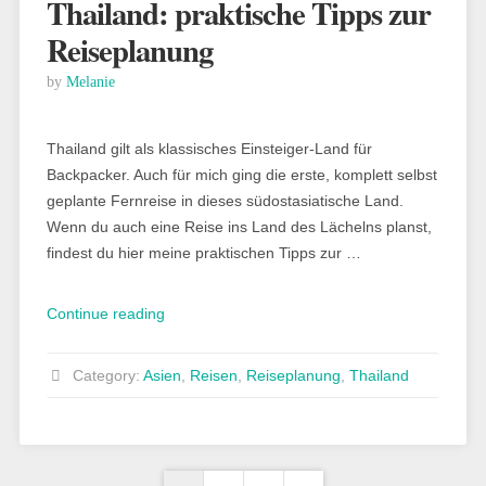
Thailand: praktische Tipps zur
Reiseplanung
by
Melanie
Thailand gilt als klassisches Einsteiger-Land für
Backpacker. Auch für mich ging die erste, komplett selbst
geplante Fernreise in dieses südostasiatische Land.
Wenn du auch eine Reise ins Land des Lächelns planst,
findest du hier meine praktischen Tipps zur …
„Thailand:
Continue reading
praktische
Tipps
Category:
Asien
,
Reisen
,
Reiseplanung
,
Thailand
zur
Reiseplanung“