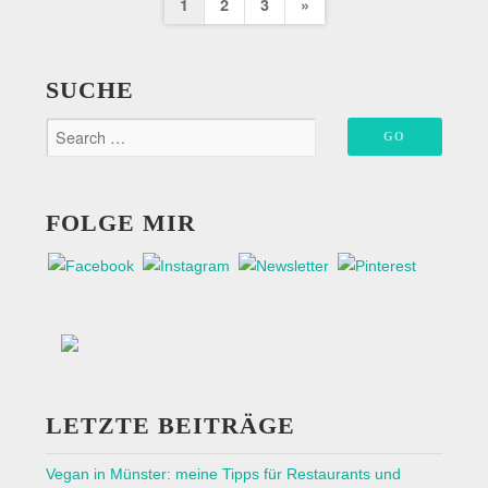
Seitennummerierung
Next
1
2
3
»
der
Page
Beiträge
SUCHE
FOLGE MIR
LETZTE BEITRÄGE
Vegan in Münster: meine Tipps für Restaurants und