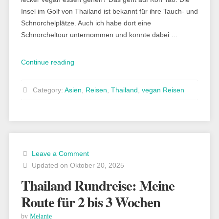
Insel im Golf von Thailand ist bekannt für ihre Tauch- und
Schnorchelplätze. Auch ich habe dort eine
Schnorcheltour unternommen und konnte dabei …
„Vegan
Continue reading
auf
Koh
Category:
Asien
,
Reisen
,
Thailand
,
vegan Reisen
Tao:
Café
und
Restaurant-
Tipps
Leave a Comment
für
Updated on Oktober 20, 2025
die
Thailand Rundreise: Meine
Insel“
Route für 2 bis 3 Wochen
by
Melanie