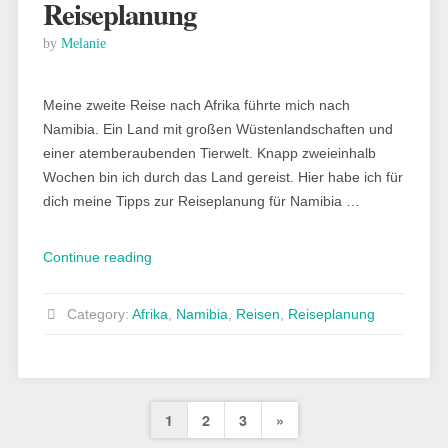
Reiseplanung
by
Melanie
Meine zweite Reise nach Afrika führte mich nach
Namibia. Ein Land mit großen Wüstenlandschaften und
einer atemberaubenden Tierwelt. Knapp zweieinhalb
Wochen bin ich durch das Land gereist. Hier habe ich für
dich meine Tipps zur Reiseplanung für Namibia …
„Namibia:
Continue reading
praktische
Tipps
Category:
Afrika
,
Namibia
,
Reisen
,
Reiseplanung
zur
Reiseplanung“
Seitennummerierung
Next
1
2
3
»