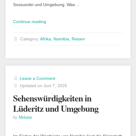
Sossusvlei und Umgebung. Was …
„Sossusvlei
Continue reading
–
ein
Category:
Afrika
,
Namibia
,
Reisen
Tag
in
der
ältesten
Wüste
Leave a Comment
der
Updated on Juni 7, 2025
Welt“
Sehenswürdigkeiten in
Lüderitz und Umgebung
by
Melanie