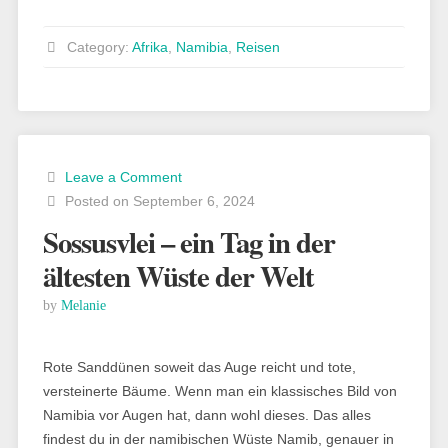
in
Swakopmund:
Category:
Afrika
,
Namibia
,
Reisen
entdecke
die
Little
Five“
Leave a Comment
Posted on September 6, 2024
Sossusvlei – ein Tag in der
ältesten Wüste der Welt
by
Melanie
Rote Sanddünen soweit das Auge reicht und tote,
versteinerte Bäume. Wenn man ein klassisches Bild von
Namibia vor Augen hat, dann wohl dieses. Das alles
findest du in der namibischen Wüste Namib, genauer in