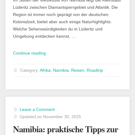
Im Süden der Westküste von Namibia liegt die Kleinstadt
Lüderitz zwischen Diamantsperrgebiet und Atlantik. Die
Region ist immer noch geprägt von der deutschen
Kolonialzeit, bietet aber auch einige Naturhighlights.
Welche Sehenswürdigkeiten du in Lüderitz und
Umgebung entdecken kannst, …
„Sehenswürdigkeiten
Continue reading
in
Lüderitz
Category:
Afrika
,
Namibia
,
Reisen
,
Roadtrip
und
Umgebung“
Leave a Comment
Updated on November 30, 2025
Namibia: praktische Tipps zur