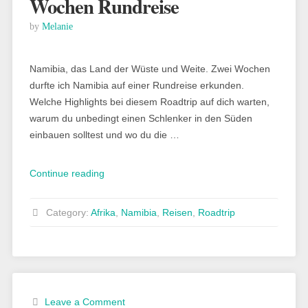
Wochen Rundreise
by
Melanie
Namibia, das Land der Wüste und Weite. Zwei Wochen
durfte ich Namibia auf einer Rundreise erkunden.
Welche Highlights bei diesem Roadtrip auf dich warten,
warum du unbedingt einen Schlenker in den Süden
einbauen solltest und wo du die …
„Namibia:
Continue reading
Highlights
aus
Category:
Afrika
,
Namibia
,
Reisen
,
Roadtrip
zwei
Wochen
Rundreise“
Leave a Comment