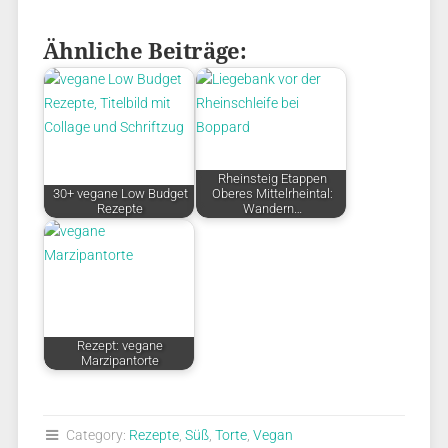
Ähnliche Beiträge:
Rheinsteig Etappen
30+ vegane Low Budget
Oberes Mittelrheintal:
Rezepte
Wandern…
Rezept: vegane
Marzipantorte
Category:
Rezepte
,
Süß
,
Torte
,
Vegan