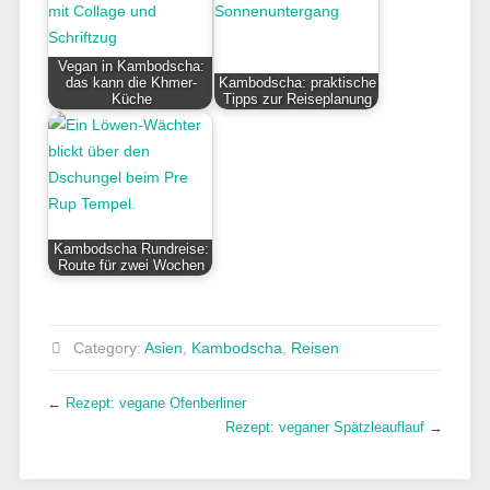
Vegan in Kambodscha:
das kann die Khmer-
Kambodscha: praktische
Küche
Tipps zur Reiseplanung
Kambodscha Rundreise:
Route für zwei Wochen
Category:
Asien
,
Kambodscha
,
Reisen
←
Rezept: vegane Ofenberliner
Rezept: veganer Spätzleauflauf
→