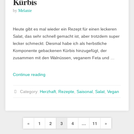
Kürbis
by
Melanie
Heute gibt es mal wieder ein Rezept für einen leckeren
Salat, das sehr schnell gemacht ist, aber trotzdem super
lecker schmeckt. Diesmal habe ich als herbstliche
Komponente gebackenen Kürbis hinzugefügt, der
zusammen mit den Walnüssen, veganem Feta und …
„Rezept:
Continue reading
Salat
mit
Category:
Herzhaft
,
Rezepte
,
Saisonal
,
Salat
,
Vegan
gebackenem
Kürbis“
Seitennummerierung
Previous
Next
«
1
2
3
4
…
11
»
der
Page
Page