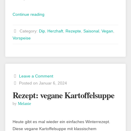
„Rezept:
Continue reading
panierter
Ofenspargel
Category:
Dip
,
Herzhaft
,
Rezepte
,
Saisonal
,
Vegan
,
mit
Vorspeise
Bärlauchmajo“
Leave a Comment
Posted on Januar 6, 2024
Rezept: vegane Kartoffelsuppe
by
Melanie
Heute gibt es mal wieder ein einfaches Winterrezept.
Diese vegane Kartoffelsuppe mit klassischem