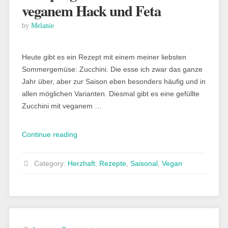
veganem Hack und Feta
by
Melanie
Heute gibt es ein Rezept mit einem meiner liebsten
Sommergemüse: Zucchini. Die esse ich zwar das ganze
Jahr über, aber zur Saison eben besonders häufig und in
allen möglichen Varianten. Diesmal gibt es eine gefüllte
Zucchini mit veganem …
„Rezept:
Continue reading
gefüllte
Zucchini
Category:
Herzhaft
,
Rezepte
,
Saisonal
,
Vegan
mit
veganem
Hack
und
Feta“