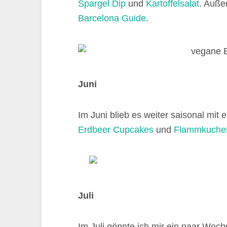
Spargel Dip
und
Kartoffelsalat
. Auße
Barcelona Guide
.
Juni
Im Juni blieb es weiter saisonal mit
Erdbeer Cupcakes
und
Flammkuchen
Juli
Im Juli gönnte ich mir ein paar Wo