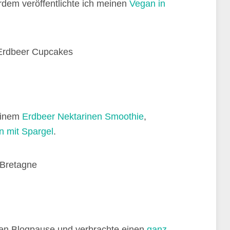
rdem veröffentlichte ich meinen
Vegan in
 einem
Erdbeer Nektarinen Smoothie
,
 mit Spargel
.
chen Blogpause und verbrachte einen
ganz