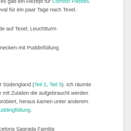
es gab ein Rezept für
Cornish Pasties
.
al für ein paar Tage nach Texel.
r Südengland (
Teil 2
,
Teil 3
). Ich räumte
mit Zutaten die aufgebraucht werden
robiert, heraus kamen unter anderem
uddingfüllung
.