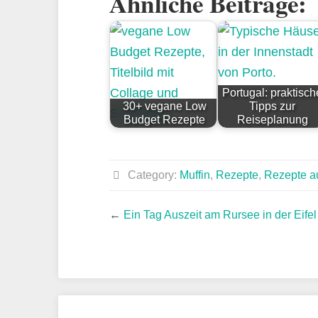
Ähnliche Beiträge:
Portugal: praktisch
30+ vegane Low
Tipps zur
Budget Rezepte
Reiseplanung
Category:
Muffin
,
Rezepte
,
Rezepte a
←
Ein Tag Auszeit am Rursee in der Eifel