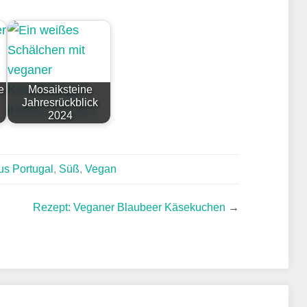
e
Mosaiksteine
Jahresrückblick
2024
us Portugal
,
Süß
,
Vegan
Rezept: Veganer Blaubeer Käsekuchen
→