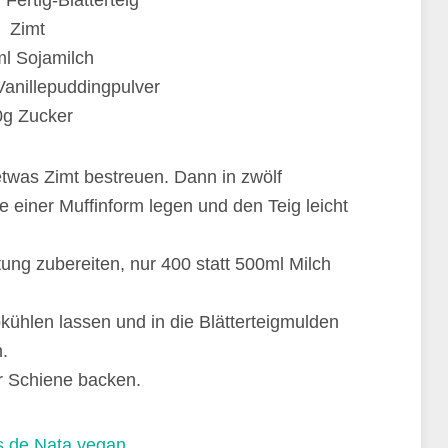
Fertig-Blätterteig
Zimt
l Sojamilch
anillepuddingpulver
0g Zucker
 etwas Zimt bestreuen. Dann in zwölf
e einer Muffinform legen und den Teig leicht
ng zubereiten, nur 400 statt 500ml Milch
bkühlen lassen und in die Blätterteigmulden
n.
r Schiene backen.