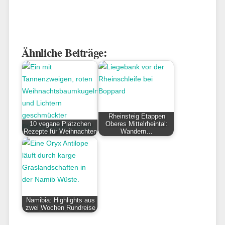
Ähnliche Beiträge:
Rheinsteig Etappen
10 vegane Plätzchen
Oberes Mittelrheintal:
Rezepte für Weihnachten
Wandern…
Namibia: Highlights aus
zwei Wochen Rundreise