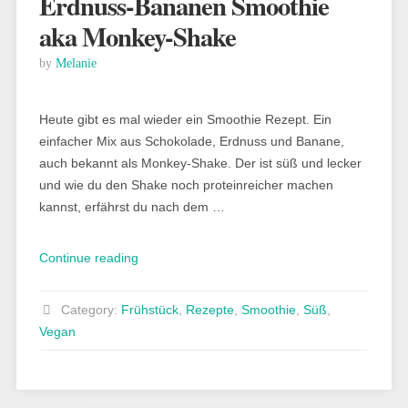
Erdnuss-Bananen Smoothie
aka Monkey-Shake
by
Melanie
Heute gibt es mal wieder ein Smoothie Rezept. Ein
einfacher Mix aus Schokolade, Erdnuss und Banane,
auch bekannt als Monkey-Shake. Der ist süß und lecker
und wie du den Shake noch proteinreicher machen
kannst, erfährst du nach dem …
„Rezept:
Continue reading
veganer
Schoko-
Category:
Frühstück
,
Rezepte
,
Smoothie
,
Süß
,
Erdnuss-
Vegan
Bananen
Smoothie
aka