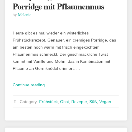
Porridge mit Pflaumenmus
by
Melanie
Heute gibt es mal wieder ein winterliches
Frühstücksrezept. Genauer, ein cremiges Porridge, das
am besten noch warm mit frisch eingekochtem
Pflaumenmus schmeckt. Der geschmackliche Twist
kommt mit Vanille und Mohn, das in Kombination mit
Pflaume an Germknödel erinnert. …
„Rezept:
Continue reading
veganes
Vanille-
Category:
Frühstück
,
Obst
,
Rezepte
,
Süß
,
Vegan
Mohn-
Porridge
mit
Pflaumenmus“