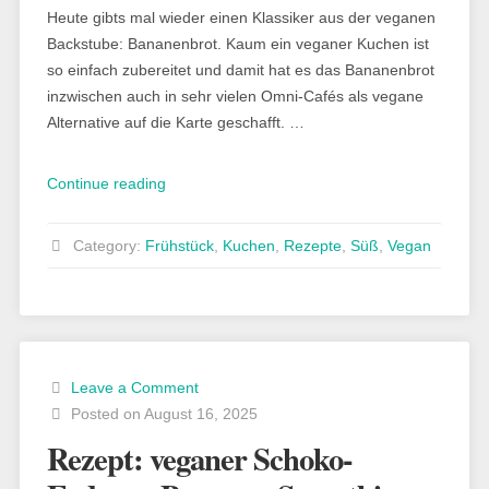
Heute gibts mal wieder einen Klassiker aus der veganen
Backstube: Bananenbrot. Kaum ein veganer Kuchen ist
so einfach zubereitet und damit hat es das Bananenbrot
inzwischen auch in sehr vielen Omni-Cafés als vegane
Alternative auf die Karte geschafft. …
„Rezept:
Continue reading
veganes
Bananenbrot
Category:
Frühstück
,
Kuchen
,
Rezepte
,
Süß
,
Vegan
mit
Dattelsirup“
Leave a Comment
Posted on August 16, 2025
Rezept: veganer Schoko-