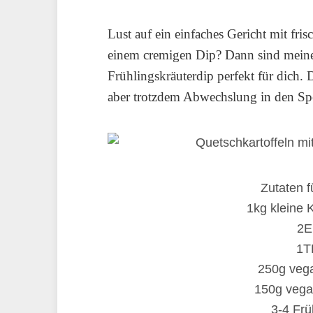
Lust auf ein einfaches Gericht mit fri
einem cremigen Dip? Dann sind meine
Frühlingskräuterdip perfekt für dich. 
aber trotzdem Abwechslung in den Spe
Zutaten f
1kg kleine K
2E
1T
250g vega
150g vega
3-4 Frü