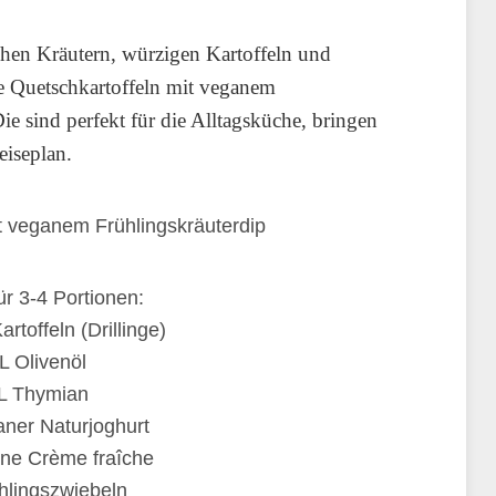
schen Kräutern, würzigen Kartoffeln und
 Quetschkartoffeln mit veganem
Die sind perfekt für die Alltagsküche, bringen
iseplan.
ür 3-4 Portionen:
artoffeln (Drillinge)
L Olivenöl
L Thymian
ner Naturjoghurt
ne Crème fraîche
hlingszwiebeln