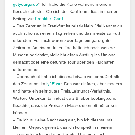
getyourguide
*. Ich habe die Karte während meinem
Besuch getestet. Ob sich der Kauf lohnt, liest in meinem
Beitrag zur
Frankfurt Card
.
– Das Zentrum in Frankfurt ist relativ klein. Viel kannst du
auch schon an einem Tag sehen und das meiste zu Fuß
erkunden. Für mich waren zwei Tage ein ganz guter
Zeitraum. An einem dritten Tag hätte ich noch weitere
Museen besichtigt, vielleicht einen Ausflug ins Umland
gemacht oder eine geführte Tour über den Flughafen
unternommen.
– Übernachtet habe ich diesmal etwas weiter außerhalb
des Zentrums im
lyf East
*. Das war einfach, aber modern
und hatte ein sehr gutes Preis/Leistungs-Verhältnis.
Weitere Unterkünfte findest du z.B. über booking.com.
Beachte, dass die Preise zu Messezeiten oft höher sein
können.
– Da ich nur eine Nacht weg war, bin ich diesmal mit
kleinem Gepäck gereist, das ich komplett in meinem
Tagesrucksack verstauen konnte. Das ging auch