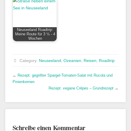
Neuseeland Roadtrip:
Meine Route für 3 ½ - 4
Wochen
Category:
Neuseeland
,
Ozeanien
,
Reisen
,
Roadtrip
←
Rezept: gegrillter Spargel-Tomaten-Salat mit Rucola und
Pinienkernen
Rezept: vegane Crêpes – Grundrezept
→
Schreibe einen Kommentar