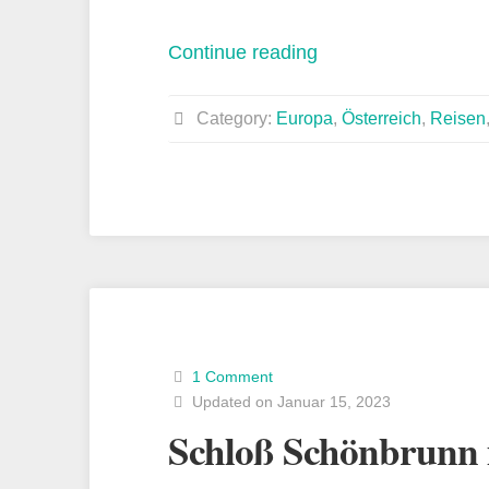
„Wien
Continue reading
fünf
mal
Category:
Europa
,
Österreich
,
Reisen
ganz
klassisch“
1 Comment
Updated on Januar 15, 2023
Schloß Schönbrunn 