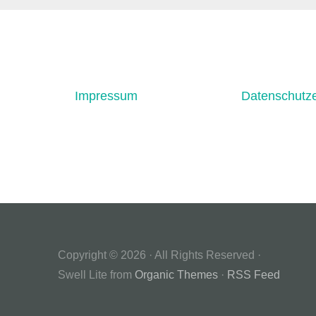
Impressum
Datenschutze
Copyright © 2026 · All Rights Reserved ·
Swell Lite from
Organic Themes
·
RSS Feed