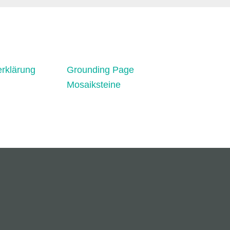
rklärung
Grounding Page
Mosaiksteine