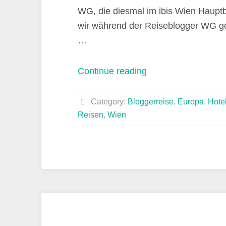
WG, die diesmal im ibis Wien Hauptb
wir während der Reiseblogger WG g
…
„Kurztrip
Continue reading
Wien
–
Category:
Bloggerreise
,
Europa
,
Hotel
Mit
Reisen
,
Wien
der
Reiseblogger
WG
im
ibis
Wien
Hauptbahnhof“