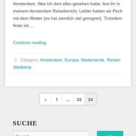
Amsterdam. Was ich dort alles gesehen habe, lest ihr in
meinem Amsterdam Reisebericht. Leider hatten wir Pech
mit dem Wetter (es hat ziemlich viel geregnet). Trotzdem
finde ich …
„Drei
Continue reading
Tage
in
Category:
Amsterdam
,
Europa
,
Niederlande
,
Reisen
,
Amsterdam
Städtetrip
–
Reisebericht“
Seitennummerierung
Previous
«
1
…
33
34
der
Page
Beiträge
SUCHE