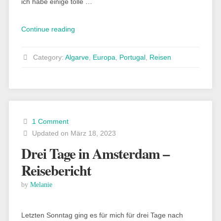
ich habe einige tolle …
„Algarve
Continue reading
Urlaub:
Tipps
Category:
Algarve
,
Europa
,
Portugal
,
Reisen
und
Ausflugsziele“
1 Comment
Updated on März 18, 2023
Drei Tage in Amsterdam –
Reisebericht
by
Melanie
Letzten Sonntag ging es für mich für drei Tage nach