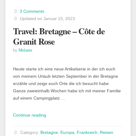
in
3 Comments
der
Updated on Januar 15, 2023
Nordbretagne“
Travel: Bretagne – Côte de
Granit Rose
by
Melanie
Heute starte ich eine neue Artikelserie in der ich euch
von meinem Urlaub letzten September in der Bretagne
erzähle und zeige euch Orte die ich besucht habe.
Ganze zweieinhalb Wochen habe ich mit meiner Familie
auf einem Campingplatz …
„Travel:
Continue reading
Bretagne
–
Category:
Bretagne
,
Europa
,
Frankreich
,
Reisen