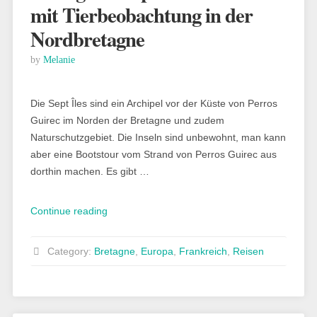
mit Tierbeobachtung in der
Nordbretagne
by
Melanie
Die Sept Îles sind ein Archipel vor der Küste von Perros
Guirec im Norden der Bretagne und zudem
Naturschutzgebiet. Die Inseln sind unbewohnt, man kann
aber eine Bootstour vom Strand von Perros Guirec aus
dorthin machen. Es gibt …
„Bretagne
Continue reading
–
Sept
Category:
Bretagne
,
Europa
,
Frankreich
,
Reisen
Îles:
Bootstour
mit
Tierbeobachtung